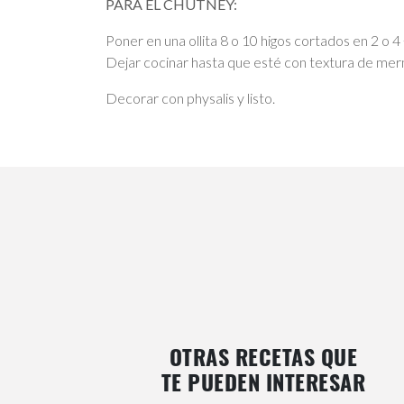
PARA EL CHUTNEY:
Poner en una ollita 8 o 10 higos cortados en 2 o 4
Dejar cocinar hasta que esté con textura de merm
Decorar con physalis y listo.
OTRAS RECETAS QUE
TE PUEDEN INTERESAR
ANTICUCHOS DE FILETE Y
TIRADITO DE LOCOS CON DRE