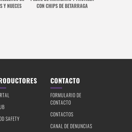
S Y NUECES
CON CHIPS DE BETARRAGA
CON PALTA, T
ZARZAPARRILL
ALB
RODUCTORES
CONTACTO
RTAL
FORMULARIO DE
CONTACTO
UB
CONTACTOS
OD SAFETY
CANAL DE DENUNCIAS