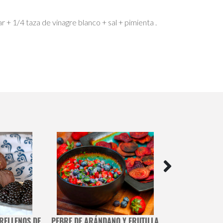
 + 1/4 taza de vinagre blanco + sal + pimienta .
RELLENOS DE
PEBRE DE ARÁNDANO Y FRUTILLA
HUMMUS DE TOM