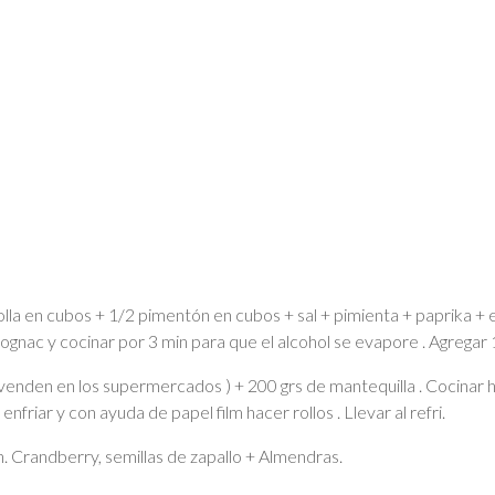
lla en cubos + 1/2 pimentón en cubos + sal + pimienta + paprika + e
cognac y cocinar por 3 min para que el alcohol se evapore . Agregar 
s venden en los supermercados ) + 200 grs de mantequilla . Cocinar h
enfriar y con ayuda de papel film hacer rollos . Llevar al refri.
n. Crandberry, semillas de zapallo + Almendras.