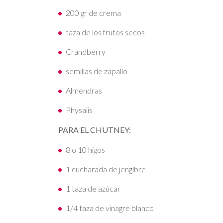
200 gr de crema
taza de los frutos secos
Crandberry
semillas de zapallo
Almendras
Physalis
PARA EL CHUTNEY:
8 o 10 higos
1 cucharada de jengibre
1 taza de azúcar
1/4 taza de vinagre blanco