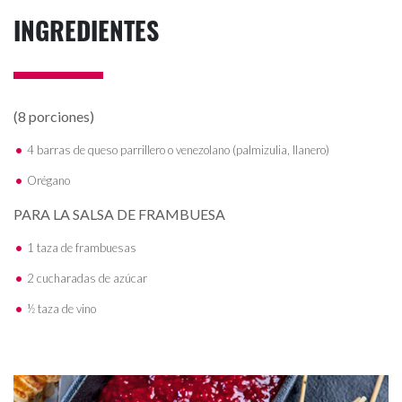
INGREDIENTES
(8 porciones)
4 barras de queso parrillero o venezolano (palmizulia, llanero)
Orégano
PARA LA SALSA DE FRAMBUESA
1 taza de frambuesas
2 cucharadas de azúcar
½ taza de vino