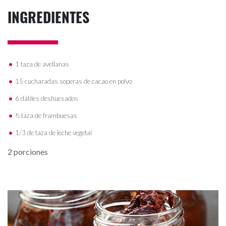
INGREDIENTES
1 taza de avellanas
15 cucharadas soperas de cacao en polvo
6 dátiles deshuesados
½ taza de frambuesas
1/3 de taza de leche vegetal
2 porciones