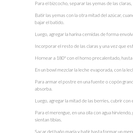
Para el bizcocho, separar las yemas de las claras, b
Batir las yemas con la otra mitad del azúcar, cua
bajar el batido.
Luego, agregar la harina cernidas de forma envol
Incorporar el resto de las claras y una vez que 
Hornear a 180º con el horno precalentado, hasta 
En un bowl mezclar la leche evaporada, con la le
Para armar el postre en una fuente o copón grande
absorba.
Luego, agregar la mitad de las berries, cubrir con
Para el merengue, en una olla con agua hirviendo, 
sientan tibias.
Sacar del baño maría y batir hasta formar un mere