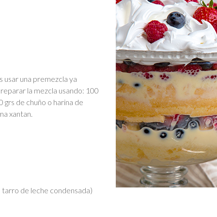
as usar una premezcla ya
preparar la mezcla usando: 100
0 grs de chuño o harina de
ma xantan.
l tarro de leche condensada)