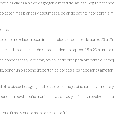
atir las claras a nieve y agregar la mitad del azúcar. Seguir batiendo
ndo estén más blancas y espumosas, dejar de batir e incorporar la mi
vente.
esté todo mezclado, repartir en 2 moldes redondos de aprox 23 a 2
que los bizcochos estén dorados (demora aprox. 15 a 20 minutos). S
che condensada y la crema, revolviendo bien para preparar el remoj
, poner un bizcocho (recortar los bordes si es necesario) agregar 
 el otro bizcocho, agregar el resto del remojo, pinchar nuevamente y
poner un bowl a baño maría con las claras y azúcar, y revolver hasta d
ngue firme y que la mezcla se sienta fría.