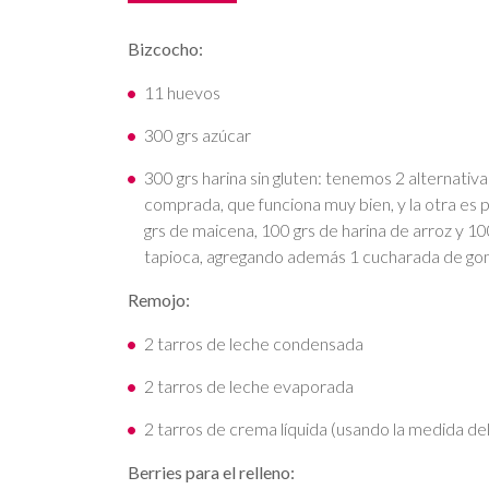
Bizcocho:
11 huevos
300 grs azúcar
300 grs harina sin gluten: tenemos 2 alternativ
comprada, que funciona muy bien, y la otra es 
grs de maicena, 100 grs de harina de arroz y 10
tapioca, agregando además 1 cucharada de go
Remojo:
2 tarros de leche condensada
2 tarros de leche evaporada
2 tarros de crema líquida (usando la medida de
Berries para el relleno: