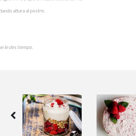
dando altura al postre.
e le des tiempo.