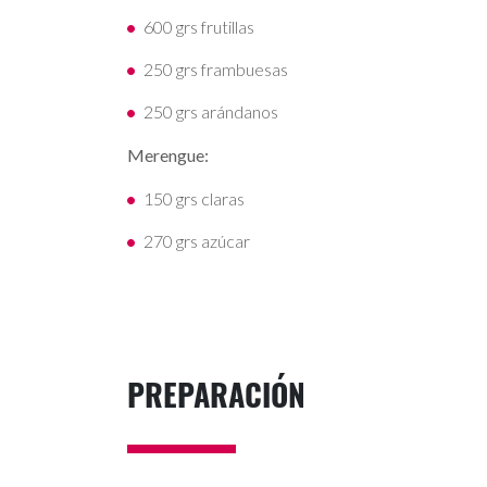
600 grs frutillas
250 grs frambuesas
250 grs arándanos
Merengue:
150 grs claras
270 grs azúcar
PREPARACIÓN