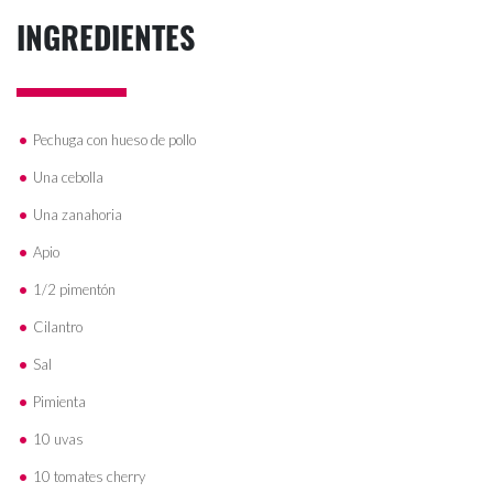
INGREDIENTES
Pechuga con hueso de pollo
Una cebolla
Una zanahoria
Apio
1/2 pimentón
Cilantro
Sal
Pimienta
10 uvas
10 tomates cherry