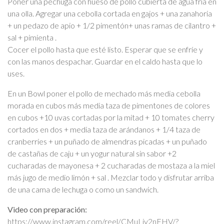
Poner una pechuga con hueso de pollo cubierta de agua fría en
una olla. Agregar una cebolla cortada en gajos + una zanahoria
+ un pedazo de apio + 1/2 pimentón+ unas ramas de cilantro +
sal + pimienta .
Cocer el pollo hasta que esté listo. Esperar que se enfríe y
con las manos despachar. Guardar en el caldo hasta que lo
uses.
En un Bowl poner el pollo de mechado más media cebolla
morada en cubos más media taza de pimentones de colores
en cubos +10 uvas cortadas por la mitad + 10 tomates cherry
cortados en dos + media taza de arándanos + 1/4 taza de
cranberries + un puñado de almendras picadas + un puñado
de castañas de caju + un yogur natural sin sabor +2
cucharadas de mayonesa + 2 cucharadas de mostaza a la miel
más jugo de medio limón + sal . Mezclar todo y disfrutar arriba
de una cama de lechuga o como un sandwich.
Video con preparación:
https://www.instagram.com/reel/CMuLiy2nFHV/?