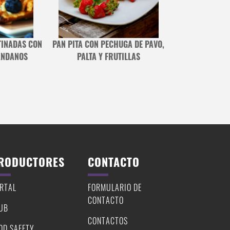
TINADAS CON
PAN PITA CON PECHUGA DE PAVO,
PECHUGA DE PO
ÁNDANOS
PALTA Y FRUTILLAS
QUESO CREM
RODUCTORES
CONTACTO
RTAL
FORMULARIO DE
CONTACTO
UB
CONTACTOS
OD SAFETY