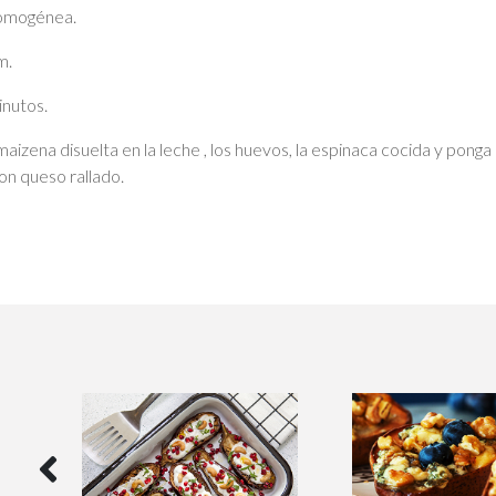
 homogénea.
m.
inutos.
maizena disuelta en la leche , los huevos, la espinaca cocida y ponga
con queso rallado.