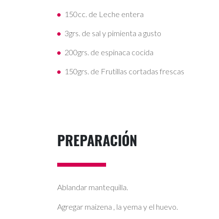
150cc. de Leche entera
3grs. de sal y pimienta a gusto
200grs. de espinaca cocida
150grs. de Frutillas cortadas frescas
PREPARACIÓN
Ablandar mantequilla.
Agregar maizena , la yema y el huevo.