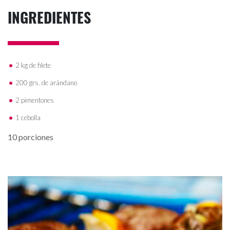
INGREDIENTES
2 kg de filete
200 grs. de arándano
2 pimentones
1 cebolla
10 porciones