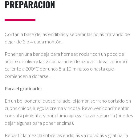
PREPARACIÓN
Cortar la base de las endibias y separar las hojas tratando de
dejar de 3 o 4 cada montón.
Poner en una bandeja para hornear, rociar con un poco de
aceite de oliva y las 2 cucharadas de azúcar. Llevar al horno
caliente a 200ºC por unos 5 a 10 minutos o hasta que
comiencen a dorarse.
Para el gratinado:
En un bol poner el queso rallado, el jamón serrano cortado en
cubos chicos, luego la crema y ricota. Revolver, condimentar
con sal y pimienta, y por último agregar la zarzaparrilla (puedes
dejar algunas para poner encima).
Repartir la mezcla sobre las endibias ya doradas y gratinar a