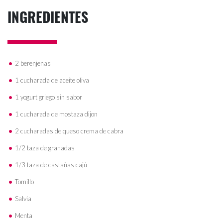
INGREDIENTES
2 berenjenas
1 cucharada de aceite oliva
1 yogurt griego sin sabor
1 cucharada de mostaza dijon
2 cucharadas de queso crema de cabra
1/2 taza de granadas
1/3 taza de castañas cajú
Tomillo
Salvia
Menta