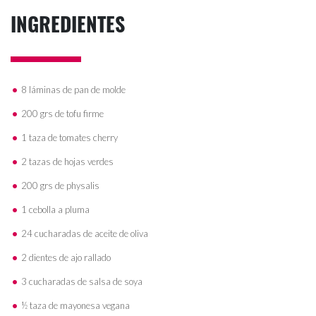
INGREDIENTES
8 láminas de pan de molde
200 grs de tofu firme
1 taza de tomates cherry
2 tazas de hojas verdes
200 grs de physalis
1 cebolla a pluma
24 cucharadas de aceite de oliva
2 dientes de ajo rallado
3 cucharadas de salsa de soya
½ taza de mayonesa vegana