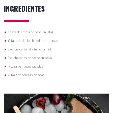
INGREDIENTES
1 taza de crema de coco (en lata)
⅓ taza de dátiles blandos sin carozo
Esencia de vainilla (un chorrito)
3 cucharadas de cacao en polvo
¼ taza de nueves picadas
⅓ taza de cerezas picadas