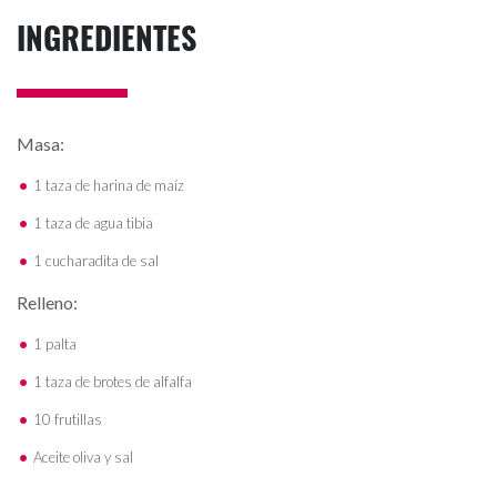
INGREDIENTES
Masa:
1 taza de harina de maíz
1 taza de agua tibia
1 cucharadita de sal
Relleno:
1 palta
1 taza de brotes de alfalfa
10 frutillas
Aceite oliva y sal