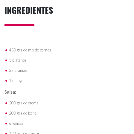
INGREDIENTES
450 grs de mix de berries
3 plátanos
2 naranjas
1 mango
Salsa:
200 grs de crema
200 grs de leche
6 yemas
120 grs de azúcar