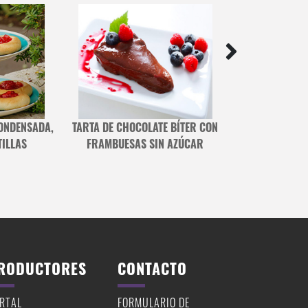
BROWNIE HELA
C
CONDENSADA,
TARTA DE CHOCOLATE BÍTER CON
TILLAS
FRAMBUESAS SIN AZÚCAR
RODUCTORES
CONTACTO
RTAL
FORMULARIO DE