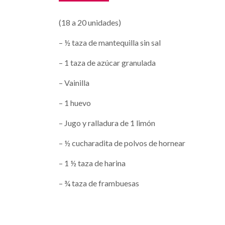
(18 a 20 unidades)
– ½ taza de mantequilla sin sal
– 1 taza de azúcar granulada
– Vainilla
– 1 huevo
– Jugo y ralladura de 1 limón
– ½ cucharadita de polvos de hornear
– 1 ½ taza de harina
– ¾ taza de frambuesas