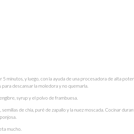
por 5 minutos, y luego, con la ayuda de una procesadora de alta pot
s para descansar la moledora y no quemarla.
engibre, syrup y el polvo de frambuesa.
a, semillas de chía, puré de zapallo y la nuez moscada. Cocinar dur
sponjosa.
ieta mucho.