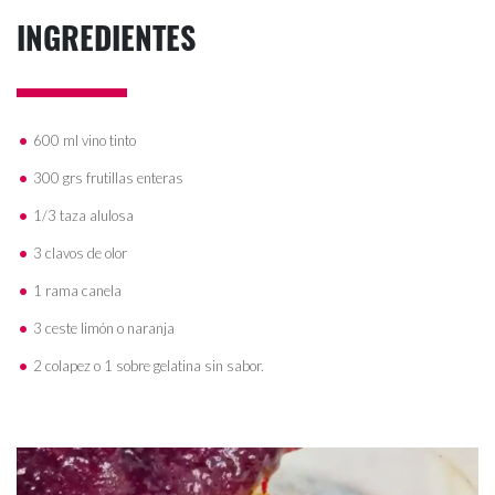
INGREDIENTES
600 ml vino tinto
300 grs frutillas enteras
1/3 taza alulosa
3 clavos de olor
1 rama canela
3 ceste limón o naranja
2 colapez o 1 sobre gelatina sin sabor.