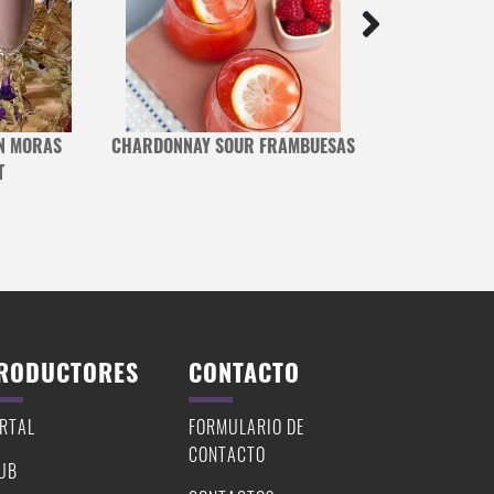
N MORAS
CHARDONNAY SOUR FRAMBUESAS
DAIKIRI 
T
RODUCTORES
CONTACTO
RTAL
FORMULARIO DE
CONTACTO
UB