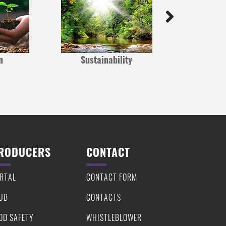
n
Sustainability
Inv
RODUCERS
CONTACT
RTAL
CONTACT FORM
UB
CONTACTS
OD SAFETY
WHISTLEBLOWER