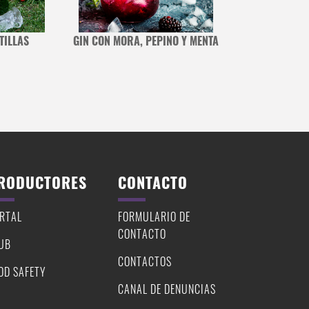
TILLAS
GIN CON MORA, PEPINO Y MENTA
SPRITZ DE ST G
CON ARÁNDANOS,
RODUCTORES
CONTACTO
RTAL
FORMULARIO DE
CONTACTO
UB
CONTACTOS
OD SAFETY
CANAL DE DENUNCIAS