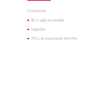
(1 persona)
30 cc jugo de naranja
3 guindas
70 cc de espumante bien frío