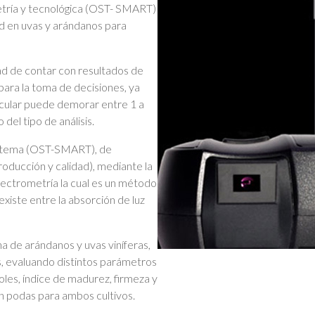
tría y tecnológica (OST- SMART)
dad en uvas y arándanos para
idad de contar con resultados de
ara la toma de decisiones, ya
ticular puede demorar entre 1 a
el tipo de análisis.
sistema (OST-SMART), de
oducción y calidad), mediante la
pectrometría la cual es un método
existe entre la absorción de luz
a de arándanos y uvas viníferas,
, evaluando distintos parámetros
noles, índice de madurez, firmeza y
 en podas para ambos cultivos.