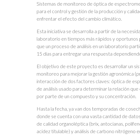
Sistemas de monitoreo de óptica de espectrome
para el control y gestión de la producción y cali
enfrentar el efecto del cambio climático.
Esta iniciativa se desarrolla a partir de la neces
laboratorio en tiempos más rápidos y oportunos p
que un proceso de análisis en un laboratorio par
15 días para entregar una respuesta dependiendo d
El objetivo de este proyecto es desarrollar un 
monitoreo para mejorar la gestión agronómica (pr
interacción de dos factores claves: óptica de es
de análisis usado para determinar la relación que 
por parte de un compuesto y su concentración.
Hasta la fecha, ya van dos temporadas de cosech
donde se cuenta con una vasta cantidad de datos
de calidad organoléptica (brix, antocianas, polife
acidez titulable) y análisis de carbono nitrógeno