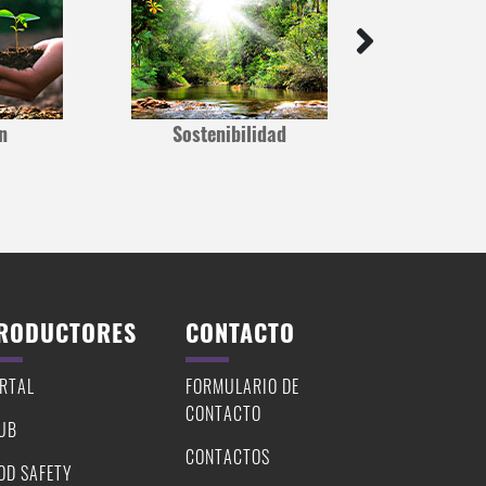
n
Sostenibilidad
Invers
RODUCTORES
CONTACTO
RTAL
FORMULARIO DE
CONTACTO
UB
CONTACTOS
OD SAFETY