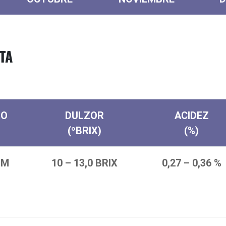
TA
RO
DULZOR
ACIDEZ
(ºBRIX)
(%)
MM
10 – 13,0 BRIX
0,27 – 0,36 %