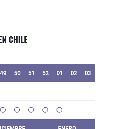
N CHILE​
49
50
51
52
01
02
03
ICIEMBRE
ENERO