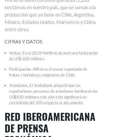
hec­táreas en nuestro país, que se suman a la
producción que ya tiene en Chile, Argentina,
México, Estados Unidos, Marruecos y China,
entre otros.
CIFRAS Y DATOS
Ventas. En el 2018 Hortifrut alcanzó una facturación
de US$ 600 millones
Participación. Alifrut es el mayor exportador de
frutas y hortalizas congeladas de Chile.
Arándanos. El Scotiabank proyectó que las
exportaciones peruanas de arándanos bordearán los
US$830 millones este año; esto significará un
crecimiento del 50% respecto al año anterior.
RED IBEROAMERICANA
DE PRENSA